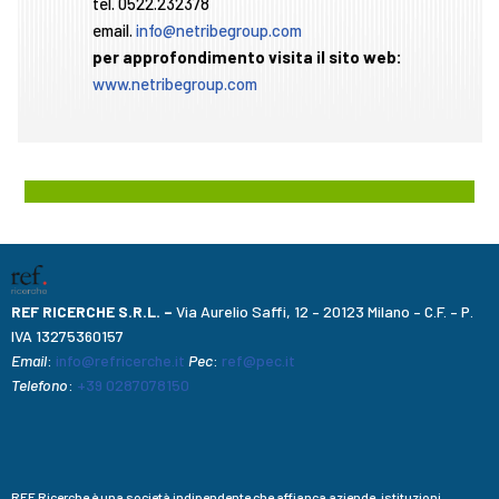
tel. 0522.232378
email.
info@netribegroup.com
per approfondimento visita il sito web:
www.netribegroup.com
REF RICERCHE S.R.L. –
Via Aurelio Saffi, 12 – 20123 Milano – C.F. – P.
IVA 13275360157
Email
:
info@refricerche.it
Pec
:
ref@pec.it
Telefono
:
+39 0287078150
REF Ricerche è una società indipendente che affianca aziende, istituzioni,