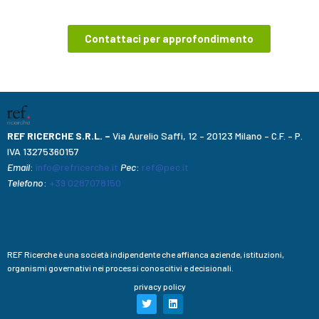
Contattaci per approfondimento
REF RICERCHE S.R.L. –
Via Aurelio Saffi, 12 – 20123 Milano – C.F. – P.
IVA 13275360157
Email
:
info@refricerche.it
Pec
:
ref@pec.it
Telefono
:
+39 0287078150
REF Ricerche è una società indipendente che affianca aziende, istituzioni,
organismi governativi nei processi conoscitivi e decisionali.
privacy policy